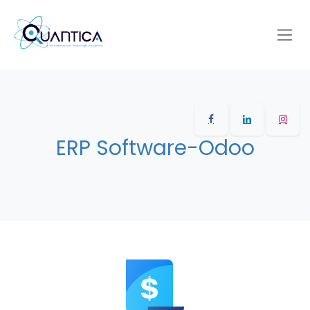
Ir al contenido
ERP Software-Odoo