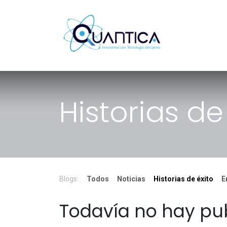
Ir al contenido
I
Historias de
Blogs:
Todos
Noticias
Historias de éxito
E
Todavía no hay pub